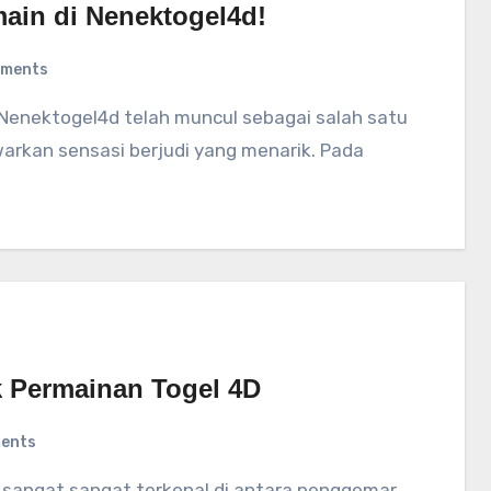
ain di Nenektogel4d!
ments
arkan sensasi berjudi yang menarik. Pada
k Permainan Togel 4D
ents