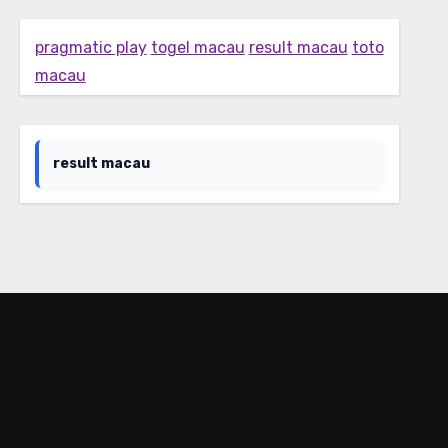
pragmatic play
togel macau
result macau
toto
macau
result macau