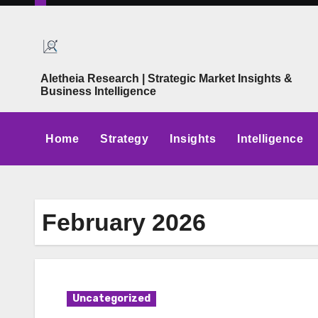
Skip
to
content
Aletheia Research | Strategic Market Insights &
Business Intelligence
Home
Strategy
Insights
Intelligence
February 2026
Uncategorized