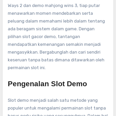
Ways 2 dan demo mahjong wins 3, tiap putar
menawarkan momen mendebarkan serta
peluang dalam memahami lebih dalam tentang
ada beragam sistem dalam game. Dengan
pilihan slot gacor demo, tantangan
mendapatkan kemenangan semakin menjadi
mengasyikkan. Bergabunglah dan cari sendiri
keseruan tanpa batas dimana ditawarkan oleh
permainan slot ini.
Pengenalan Slot Demo
Slot demo menjadi salah satu metode yang
populer untuk mengalami permainan slot tanpa
harus perlu risiko uang sesungguhnya. Dalam hal