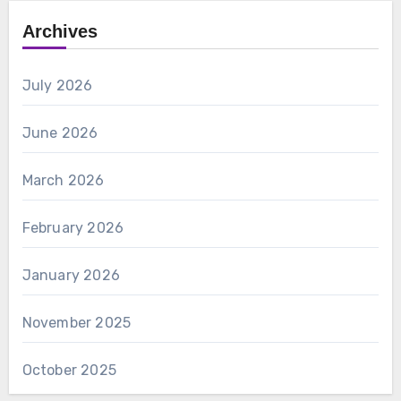
Archives
July 2026
June 2026
March 2026
February 2026
January 2026
November 2025
October 2025