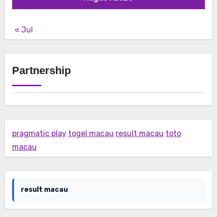
« Jul
Partnership
pragmatic play
togel macau
result macau
toto
macau
result macau