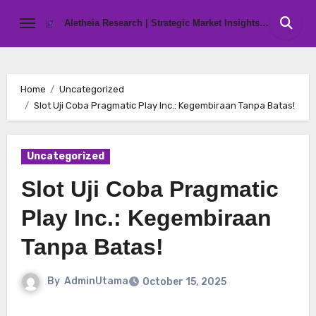
Skip
Aletheia Research | Strategic Market Insights &
to
Business Intelligence
content
Home
Uncategorized
Slot Uji Coba Pragmatic Play Inc.: Kegembiraan Tanpa Batas!
Uncategorized
Slot Uji Coba Pragmatic
Play Inc.: Kegembiraan
Tanpa Batas!
By
AdminUtama
October 15, 2025