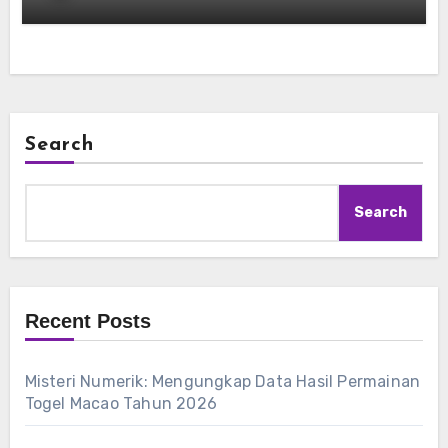
Search
Search
Recent Posts
Misteri Numerik: Mengungkap Data Hasil Permainan
Togel Macao Tahun 2026