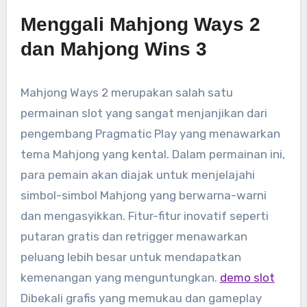
Menggali Mahjong Ways 2
dan Mahjong Wins 3
Mahjong Ways 2 merupakan salah satu
permainan slot yang sangat menjanjikan dari
pengembang Pragmatic Play yang menawarkan
tema Mahjong yang kental. Dalam permainan ini,
para pemain akan diajak untuk menjelajahi
simbol-simbol Mahjong yang berwarna-warni
dan mengasyikkan. Fitur-fitur inovatif seperti
putaran gratis dan retrigger menawarkan
peluang lebih besar untuk mendapatkan
kemenangan yang menguntungkan.
demo slot
Dibekali grafis yang memukau dan gameplay