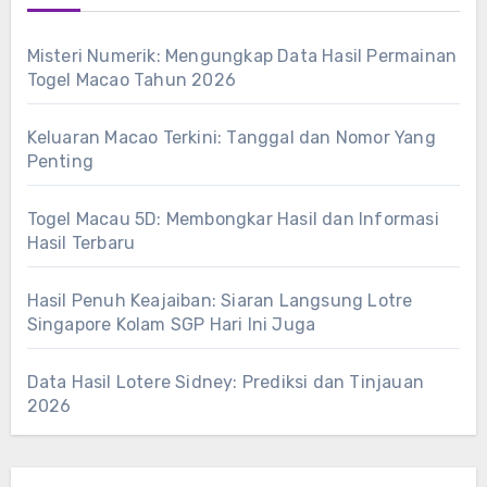
Misteri Numerik: Mengungkap Data Hasil Permainan
Togel Macao Tahun 2026
Keluaran Macao Terkini: Tanggal dan Nomor Yang
Penting
Togel Macau 5D: Membongkar Hasil dan Informasi
Hasil Terbaru
Hasil Penuh Keajaiban: Siaran Langsung Lotre
Singapore Kolam SGP Hari Ini Juga
Data Hasil Lotere Sidney: Prediksi dan Tinjauan
2026