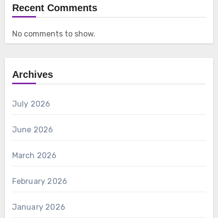
Recent Comments
No comments to show.
Archives
July 2026
June 2026
March 2026
February 2026
January 2026