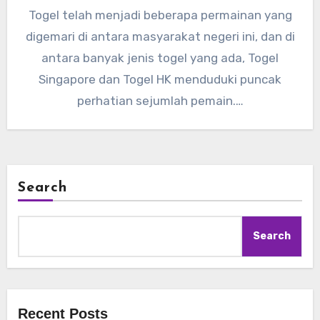
Togel telah menjadi beberapa permainan yang
digemari di antara masyarakat negeri ini, dan di
antara banyak jenis togel yang ada, Togel
Singapore dan Togel HK menduduki puncak
perhatian sejumlah pemain.…
Search
Search
Recent Posts